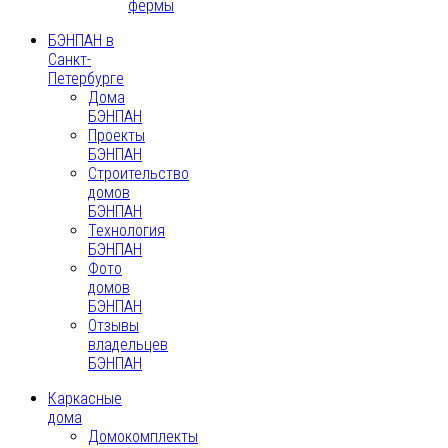
фермы
БЭНПАН в
Санкт-
Петербурге
Дома
БЭНПАН
Проекты
БЭНПАН
Строительство
домов
БЭНПАН
Технология
БЭНПАН
Фото
домов
БЭНПАН
Отзывы
владельцев
БЭНПАН
Каркасные
дома
Домокомплекты