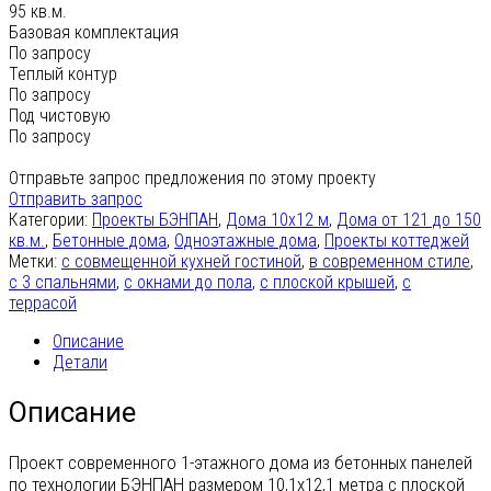
95 кв.м.
Базовая комплектация
По запросу
Теплый контур
По запросу
Под чистовую
По запросу
Отправьте запрос предложения по этому проекту
Отправить запрос
Категории:
Проекты БЭНПАН
,
Дома 10х12 м
,
Дома от 121 до 150
кв.м.
,
Бетонные дома
,
Одноэтажные дома
,
Проекты коттеджей
Метки:
c совмещенной кухней гостиной
,
в современном стиле
,
с 3 спальнями
,
с окнами до пола
,
с плоской крышей
,
с
террасой
Описание
Детали
Описание
Проект современного 1-этажного дома из бетонных панелей
по технологии БЭНПАН размером 10,1х12,1 метра с плоской