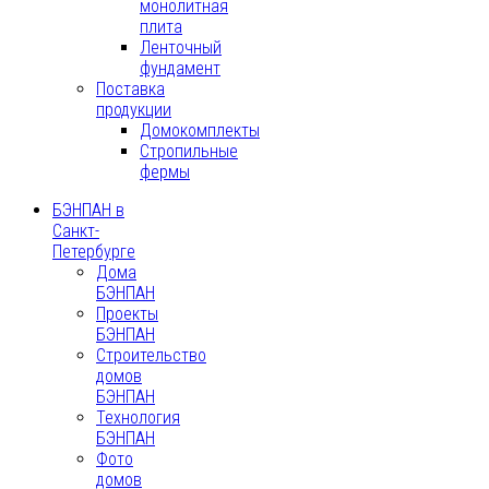
монолитная
плита
Ленточный
фундамент
Поставка
продукции
Домокомплекты
Стропильные
фермы
БЭНПАН в
Санкт-
Петербурге
Дома
БЭНПАН
Проекты
БЭНПАН
Строительство
домов
БЭНПАН
Технология
БЭНПАН
Фото
домов