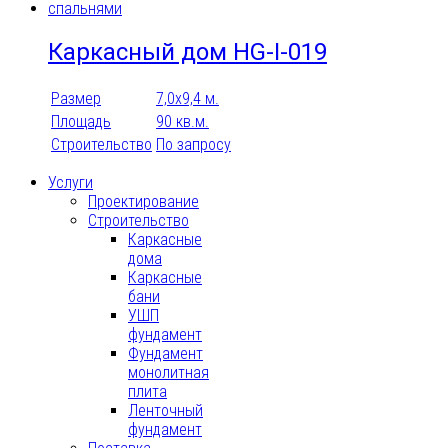
Каркасный дом HG-I-019
Размер
7,0x9,4 м.
Площадь
90 кв.м.
Строительство
По запросу
Услуги
Проектирование
Строительство
Каркасные
дома
Каркасные
бани
УШП
фундамент
Фундамент
монолитная
плита
Ленточный
фундамент