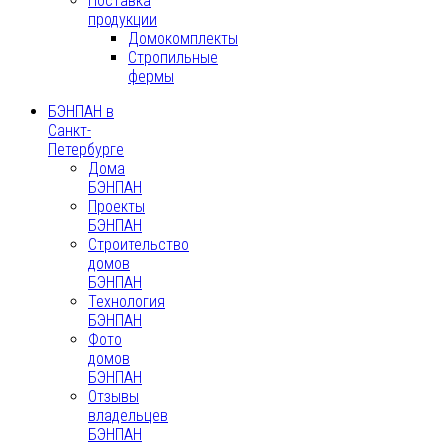
Поставка
продукции
Домокомплекты
Стропильные
фермы
БЭНПАН в
Санкт-
Петербурге
Дома
БЭНПАН
Проекты
БЭНПАН
Строительство
домов
БЭНПАН
Технология
БЭНПАН
Фото
домов
БЭНПАН
Отзывы
владельцев
БЭНПАН