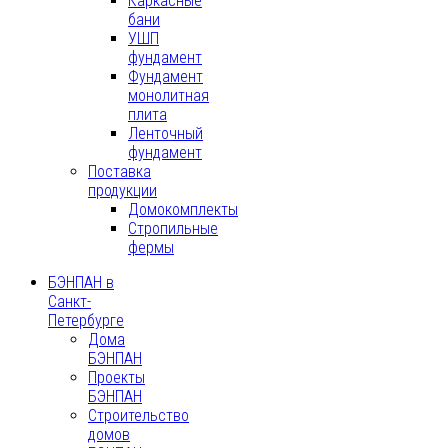
Каркасные
бани
УШП
фундамент
Фундамент
монолитная
плита
Ленточный
фундамент
Поставка
продукции
Домокомплекты
Стропильные
фермы
БЭНПАН в
Санкт-
Петербурге
Дома
БЭНПАН
Проекты
БЭНПАН
Строительство
домов