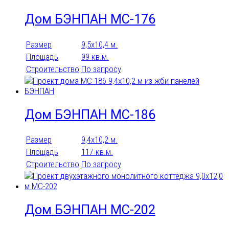
На 3 машины
Навес для машин
Дом БЭНПАН МС-176
Размер
9,5х10,4 м.
Площадь
99 кв.м.
Строительство
По запросу
Баня
Гараж
Дом БЭНПАН МС-186
Гостевой
Дачный
Размер
9,4х10,2 м.
Дуплекс
Площадь
117 кв.м.
Строительство
По запросу
Квадрохаус
Коттедж
Количество санузлов
Летний
Дом БЭНПАН МС-202
0
1
1 санузел
12
16
2
Таунхаус