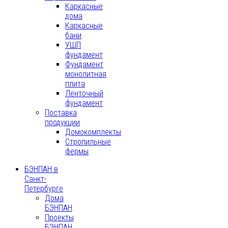
Каркасные
дома
Каркасные
бани
УШП
фундамент
Фундамент
монолитная
плита
Ленточный
фундамент
Поставка
продукции
Домокомплекты
Стропильные
фермы
БЭНПАН в
Санкт-
Петербурге
Дома
БЭНПАН
Проекты
БЭНПАН