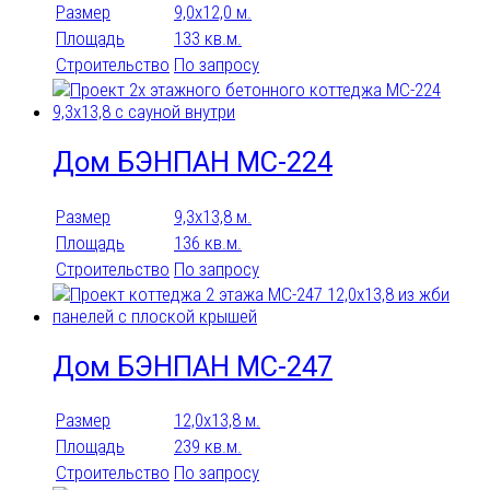
2 санузла
20
3
3 санузла
Триплекс
Размер
9,0х12,0 м.
Площадь
133 кв.м.
4
4 санузла
5
5 санузлов
Строительство
По запросу
6
6 санузлов
8
Хозяйский санузел
Дом БЭНПАН МС-224
Подобрать
Размер
9,3х13,8 м.
Площадь
136 кв.м.
Строительство
По запросу
Дом БЭНПАН МС-247
Размер
12,0х13,8 м.
Площадь
239 кв.м.
Строительство
По запросу