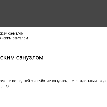
йским санузлом
зяйским санузлом
йским санузлом
мов и коттеджей с хозяйским санузлом, т.е. с отдельным входо
делку.
Баня