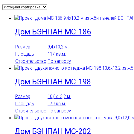
Гараж
На 1 машину
На 2 машины
На 3 машины
Дом БЭНПАН МС-186
Навес для машин
Размер
9,4х10,2 м.
Площадь
117 кв.м.
Строительство
По запросу
Подобрать
Дом БЭНПАН МС-198
Размер
10,6х13,2 м.
Площадь
179 кв.м.
Строительство
По запросу
Дом БЭНПАН МС-202