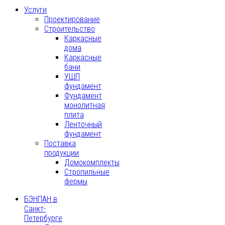
Услуги
Проектирование
Строительство
Каркасные
дома
Каркасные
бани
УШП
фундамент
Фундамент
монолитная
плита
Ленточный
фундамент
Поставка
продукции
Домокомплекты
Стропильные
фермы
БЭНПАН в
Санкт-
Петербурге