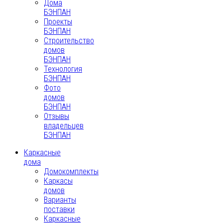
Дома
БЭНПАН
Проекты
БЭНПАН
Строительство
домов
БЭНПАН
Технология
БЭНПАН
Фото
домов
БЭНПАН
Отзывы
владельцев
БЭНПАН
Каркасные
дома
Домокомплекты
Каркасы
домов
Варианты
поставки
Каркасные