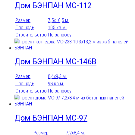
Дом БЭНПАН МС-112
Размер
7,5х10,5 м.
Площадь
105 кв.м.
Баня
Гараж
Строительство
По запросу
Гостевой
Дачный
Дуплекс
Квадрохаус
Дом БЭНПАН МС-146B
Коттедж
Летний
Размер
8,4х9,3 м.
Таунхаус
Триплекс
Количество санузлов
Площадь
98 кв.м.
Строительство
По запросу
0
1
1 санузел
12
16
2
2 санузла
20
3
3 санузла
4
4 санузла
5
5 санузлов
6
6 санузлов
8
Дом БЭНПАН МС-97
Хозяйский санузел
Размер
7,2х8,4 м.