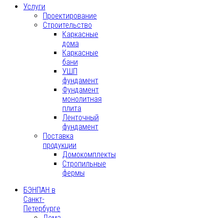
2 санузла
20
3
3 санузла
Триплекс
Услуги
Проектирование
4
4 санузла
5
5 санузлов
Строительство
Каркасные
6
6 санузлов
8
дома
Хозяйский санузел
Каркасные
бани
УШП
Подобрать
фундамент
Фундамент
монолитная
плита
Ленточный
фундамент
Поставка
продукции
Домокомплекты
Стропильные
фермы
БЭНПАН в
Санкт-
Петербурге
Дома