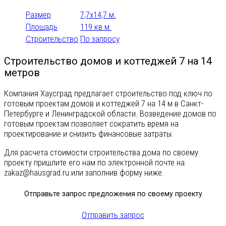
На 3 машины
Навес для машин
Размер
7,7x14,7 м.
Площадь
119 кв.м.
Строительство
По запросу
Строительство домов и коттеджей 7 на 14
метров
Баня
Компания Хаусград предлагает строительство под ключ по
Гараж
готовым проектам домов и коттеджей 7 на 14 м в Санкт-
Петербурге и Ленинградской области. Возведение домов по
Гостевой
готовым проектам позволяет сократить время на
Дачный
проектирование и снизить финансовые затраты.
Дуплекс
Для расчета стоимости строительства дома по своему
проекту пришлите его нам по электронной почте на
Квадрохаус
zakaz@hausgrad.ru
или заполнив форму ниже.
Коттедж
Количество санузлов
Отправьте запрос предложения по своему проекту
Летний
0
1
1 санузел
12
16
2
Отправить запрос
Таунхаус