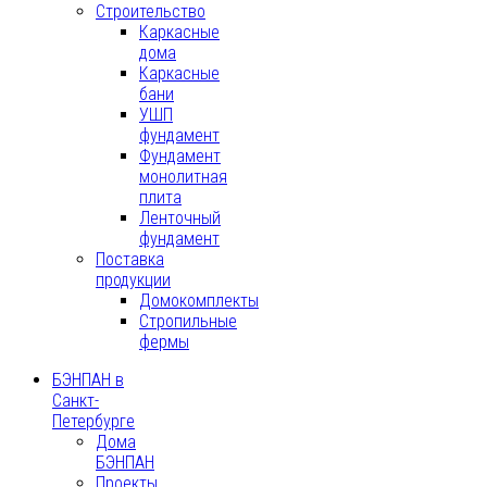
Строительство
Каркасные
дома
Каркасные
бани
УШП
фундамент
Фундамент
монолитная
плита
Ленточный
фундамент
Поставка
продукции
Домокомплекты
Стропильные
фермы
БЭНПАН в
Санкт-
Петербурге
Дома
БЭНПАН
Проекты