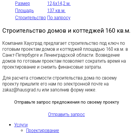
2 санузла
20
3
3 санузла
Триплекс
Размер
12,6x14,2 м.
Площадь
137 кв.м.
4
4 санузла
5
5 санузлов
Строительство
По запросу
6
6 санузлов
8
Строительство домов и коттеджей 160 кв.м.
Хозяйский санузел
Компания Хаусград предлагает строительство под ключ по
Подобрать
готовым проектам домов и коттеджей площадью 160 кв.м. в
Санкт-Петербурге и Ленинградской области. Возведение
домов по готовым проектам позволяет сократить время на
проектирование и снизить финансовые затраты.
Для расчета стоимости строительства дома по своему
проекту пришлите его нам по электронной почте на
zakaz@hausgrad.ru
или заполнив форму ниже.
Отправьте запрос предложения по своему проекту
Отправить запрос
Услуги
Проектирование