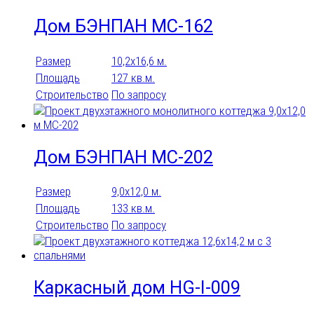
На 3 машины
Навес для машин
Дом БЭНПАН МС-162
Размер
10,2х16,6 м.
Площадь
127 кв.м.
Строительство
По запросу
Баня
Гараж
Дом БЭНПАН МС-202
Гостевой
Дачный
Размер
9,0х12,0 м.
Дуплекс
Площадь
133 кв.м.
Строительство
По запросу
Квадрохаус
Коттедж
Количество санузлов
Летний
Каркасный дом HG-I-009
0
1
1 санузел
12
16
2
Таунхаус