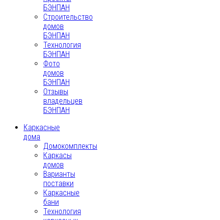
БЭНПАН
Строительство
домов
БЭНПАН
Технология
БЭНПАН
Фото
домов
БЭНПАН
Отзывы
владельцев
БЭНПАН
Каркасные
дома
Домокомплекты
Каркасы
домов
Варианты
поставки
Каркасные
бани
Технология