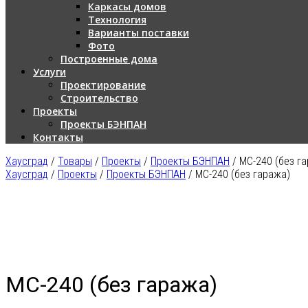
Каркасы домов
Технология
Варианты поставки
Фото
Построенные дома
Услуги
Проектирование
Строительство
Проекты
Проекты БЭНПАН
Контакты
Хаусград
/
Товары
/
Проекты
/
Проекты БЭНПАН
/
МС-240 (без г
Хаусград
/
Проекты
/
Проекты БЭНПАН
/ МС-240 (без гаража)
МС-240 (без гаража)