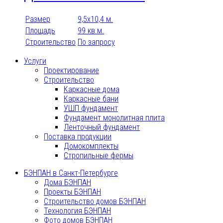
Размер
9,5х10,4 м.
Площадь
99 кв.м.
Строительство
По запросу
Услуги
Проектирование
Строительство
Каркасные дома
Каркасные бани
УШП фундамент
Фундамент монолитная плита
Ленточный фундамент
Поставка продукции
Домокомплекты
Стропильные фермы
БЭНПАН в Санкт-Петербурге
Дома БЭНПАН
Проекты БЭНПАН
Строительство домов БЭНПАН
Технология БЭНПАН
Фото домов БЭНПАН