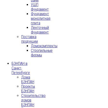
бани
УШП
фундамент
Фундамент
монолитная
плита
Ленточный
фундамент
Поставка
продукции
Домокомплекты
Стропильные
фермы
БЭНПАН в
Санкт-
Петербурге
Дома
БЭНПАН
Проекты
БЭНПАН
Строительство
домов
БЭНПАН