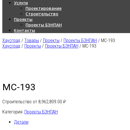
Услуги
Проектирование
Строительство
Проекты
Проекты БЭНПАН
Контакты
Хаусград
/
Товары
/
Проекты
/
Проекты БЭНПАН
/
МС-193
Хаусград
/
Проекты
/
Проекты БЭНПАН
/ МС-193
МС-193
Строительство от
8,962,809.00
₽
Категория:
Проекты БЭНПАН
Детали