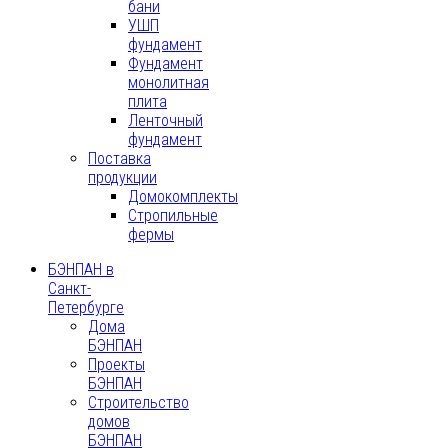
бани
УШП
фундамент
Фундамент
монолитная
плита
Ленточный
фундамент
Поставка
продукции
Домокомплекты
Стропильные
фермы
БЭНПАН в
Санкт-
Петербурге
Дома
БЭНПАН
Проекты
БЭНПАН
Строительство
домов
БЭНПАН