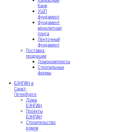
Каркасные
бани
УШП
фундамент
Фундамент
монолитная
плита
Ленточный
фундамент
Поставка
продукции
Домокомплекты
Стропильные
фермы
БЭНПАН в
Санкт-
Петербурге
Дома
БЭНПАН
Проекты
БЭНПАН
Строительство
домов