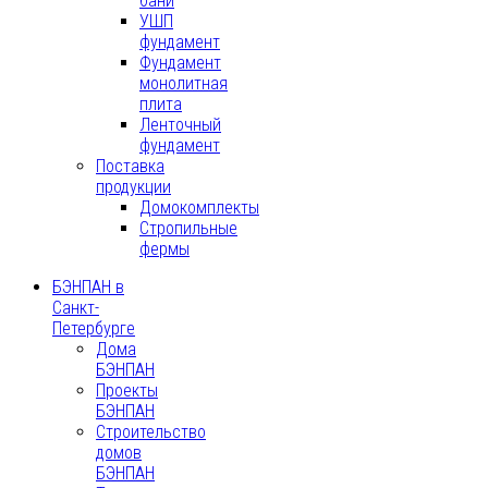
бани
УШП
фундамент
Фундамент
монолитная
плита
Ленточный
фундамент
Поставка
продукции
Домокомплекты
Стропильные
фермы
БЭНПАН в
Санкт-
Петербурге
Дома
БЭНПАН
Проекты
БЭНПАН
Строительство
домов
БЭНПАН