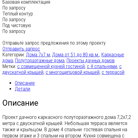
Базовая комплектация
По запросу
Теплый контур
По запросу
Под чистовую
По запросу
Отправьте запрос предложения по этому проекту
Отправить запрос
Категории:
Дома 7х7 м
,
Дома от 51 до 80 кв.м.
,
Каркасные
дома
,
Полутораэтажные дома
,
Проекты дачных домов
Метки:
c совмещенной кухней гостиной
,
с 4 спальнями
,
с
двускатной крышей
,
с многощипцовой крышей
,
с террасой
Описание
Детали
Описание
Проект дачного каркасного полутораэтажного дома 7,2х7,2
метра с двускатной крышей. Небольшая терраса является
также и крыльцом. В доме 4 спальни: гостевая спальня на
первом этаже и 3 спальни на втором. Кухня совмещена с