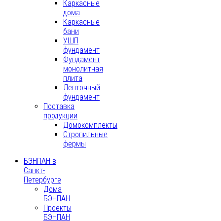
Каркасные
дома
Каркасные
бани
УШП
фундамент
Фундамент
монолитная
плита
Ленточный
фундамент
Поставка
продукции
Домокомплекты
Стропильные
фермы
БЭНПАН в
Санкт-
Петербурге
Дома
БЭНПАН
Проекты
БЭНПАН